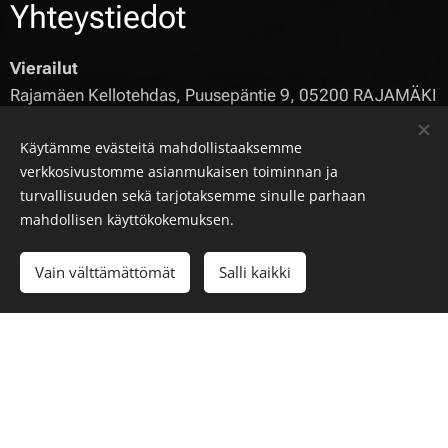
Yhteystiedot
Vierailut
Rajamäen Kellotehdas, Puusepäntie 9, 05200 RAJAMÄKI
Soita meille
Käytämme evästeitä mahdollistaaksemme
+358 50 5222 488
verkkosivustomme asianmukaisen toiminnan ja
turvallisuuden sekä tarjotaksemme sinulle parhaan
Sähköposti
mahdollisen käyttökokemuksen.
info@rajamaenkellotehdas.fi
Vain välttämättömät
Salli kaikki
Nimi