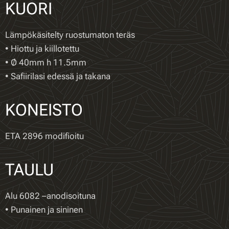
KUORI
Lämpökäsitelty ruostumaton teräs
• Hiottu ja kiillotettu
• Ø 40mm h 11.5mm
• Safiirilasi edessä ja takana
KONEISTO
ETA 2896 modifioitu
TAULU
Alu 6082 –anodisoituna
• Punainen ja sininen