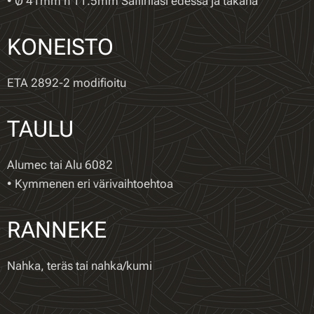
• Ø 41mm h 11.5mm Safiirilasi edessä ja takana
KONEISTO
ETA 2892-2 modifioitu
TAULU
Alumec tai Alu 6082
• Kymmenen eri värivaihtoehtoa
RANNEKE
Nahka, teräs tai nahka/kumi